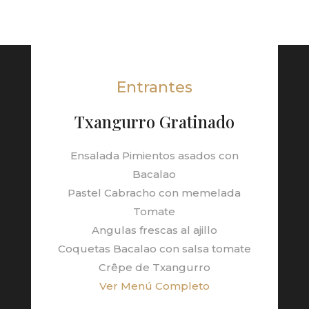
Entrantes
Txangurro Gratinado
Ensalada Pimientos asados con
Bacalao
Pastel Cabracho con memelada
Tomate
Angulas frescas al ajillo
Coquetas Bacalao con salsa tomate
Crêpe de Txangurro
Ver Menú Completo