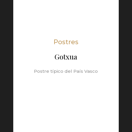
Postres
Gotxua
Postre típico del País Vasco